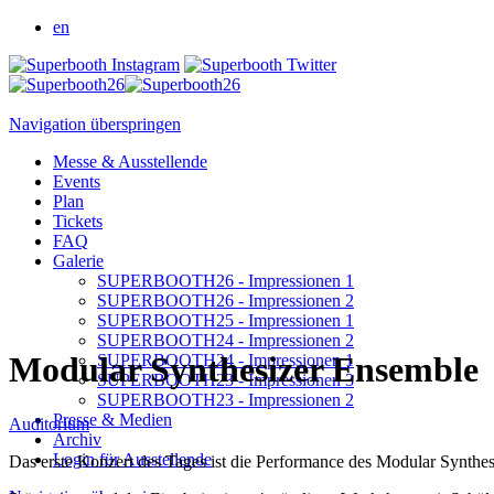
en
Navigation überspringen
Messe & Ausstellende
Events
Plan
Tickets
FAQ
Galerie
SUPERBOOTH26 - Impressionen 1
SUPERBOOTH26 - Impressionen 2
SUPERBOOTH25 - Impressionen 1
SUPERBOOTH24 - Impressionen 2
Modular Synthesizer Ensemble
SUPERBOOTH24 - Impressionen 1
SUPERBOOTH23 - Impressionen 3
SUPERBOOTH23 - Impressionen 2
Presse & Medien
Auditorium
Archiv
Login für Ausstellende
Das erste Konzert des Tages ist die Performance des Modular Synthe