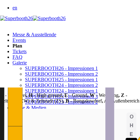
en
Navigation
Messe & Ausstellende
überspringen
Events
Plan
Tickets
FAQ
Galerie
SUPERBOOTH26 - Impressionen 1
SUPERBOOTH26 - Impressionen 2
SUPERBOOTH25 - Impressionen 1
SUPERBOOTH24 - Impressionen 2
SUPERBOOTH24 - Impressionen 1
O
- Top level
, H
- High ground
, E
- Ground
, W
- Westwing
, Z -
SUPERBOOTH23 - Impressionen 3
Zeltwald (ZW) & Zeltstadt (ZS)
, B
- Bungalowdorf
, A
- Außenbereich
SUPERBOOTH23 - Impressionen 2
Presse & Medien
Archiv
Login für Ausstellende
Navigation
Messe & Ausstellende
überspringen