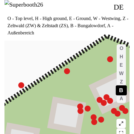
DE
O
- Top level
, H
- High ground
, E
- Ground
, W
- Westwing
, Z -
Zeltwald (ZW) & Zeltstadt (ZS)
, B
- Bungalowdorf
, A
-
Außenbereich