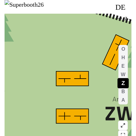
DE
O
- Top level
, H
- High ground
, E
- Ground
, W
- Westwing
, Z -
Zeltwald (ZW) & Zeltstadt (ZS)
, B
- Bungalowdorf
, A
-
Außenbereich