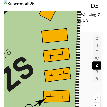
DE
O
- Top level
, H
- High ground
, E
- Ground
, W
- Westwing
, Z -
Zeltwald (ZW) & Zeltstadt (ZS)
, B
- Bungalowdorf
, A
-
Außenbereich