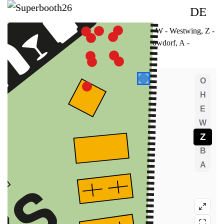
DE
O
- Top level
, H
- High ground
, E
- Ground
, W
- Westwing
, Z -
Zeltwald (ZW) & Zeltstadt (ZS)
, B
- Bungalowdorf
, A
-
Außenbereich