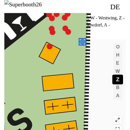
DE
O
- Top level
, H
- High ground
, E
- Ground
, W
- Westwing
, Z -
Zeltwald (ZW) & Zeltstadt (ZS)
, B
- Bungalowdorf
, A
-
Außenbereich