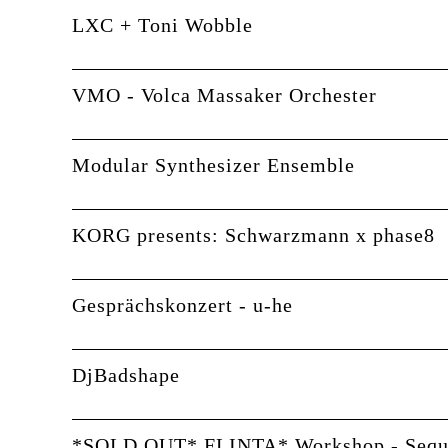
LXC + Toni Wobble
VMO - Volca Massaker Orchester
Modular Synthesizer Ensemble
KORG presents: Schwarzmann x phase8
Gesprächskonzert - u-he
DjBadshape
*SOLD OUT* FLINTA* Workshop - Sequ