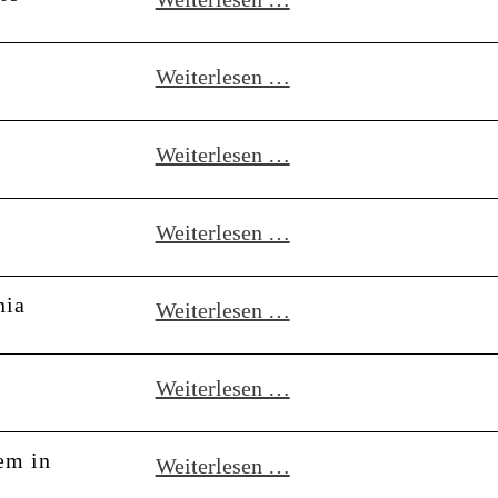
Error
Workshop
Instruments
for
Sonia
Weiterlesen …
Modular
Killmann
Beginners
*SOLD
Weiterlesen …
OUT*
Tape
Tony
Weiterlesen …
Loop
Miln
Workshop
nia
Stromkult
Weiterlesen …
-
In
Diego
Weiterlesen …
Conversation
Noguera
with
+
em in
Workshop
Weiterlesen …
Polygonia
Oora