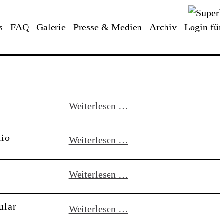
s
FAQ
Galerie
Presse & Medien
Archiv
Login fü
The
Weiterlesen …
Abstract
Earth
dio
SooperRadio:
Weiterlesen …
Radio
Woltersdorf
Ambient
Weiterlesen …
&
Dub
PiRadio
Café
ular
*SOLD
Weiterlesen …
till