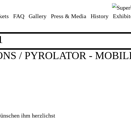
kets
FAQ
Gallery
Press & Media
History
Exhibit
1
NS / PYROLATOR - MOBI
wünschen ihm herzlichst